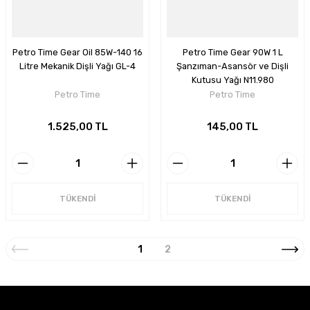
Petro Time Gear Oil 85W-140 16
Petro Time Gear 90W 1 L
Litre Mekanik Dişli Yağı GL-4
Şanzıman-Asansör ve Dişli
Kutusu Yağı N11.980
Petro Time
Petro Time
1.525,00 TL
145,00 TL
TÜKENDİ
TÜKENDİ
1
2