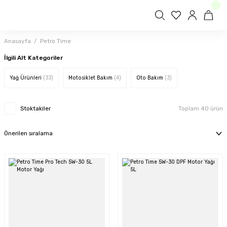
Anasayfa
Petro Time
İlgili Alt Kategoriler
Yağ Ürünleri
(33)
Motosiklet Bakım
(4)
Oto Bakım
(3)
Stoktakiler
Toplam 40 ürün