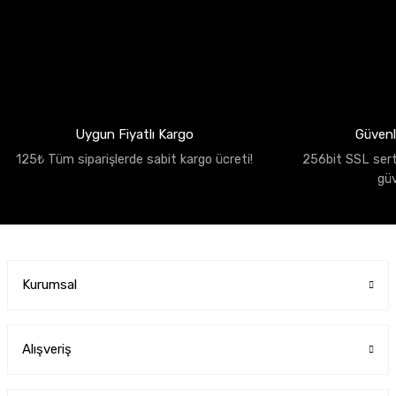
Uygun Fiyatlı Kargo
Güvenli
125₺ Tüm siparişlerde sabit kargo ücreti!
256bit SSL sertif
gü
Kurumsal
Alışveriş