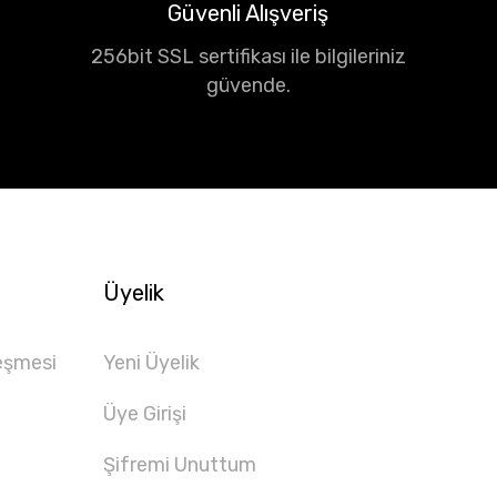
Güvenli Alışveriş
256bit SSL sertifikası ile bilgileriniz
güvende.
Üyelik
eşmesi
Yeni Üyelik
Üye Girişi
Şifremi Unuttum