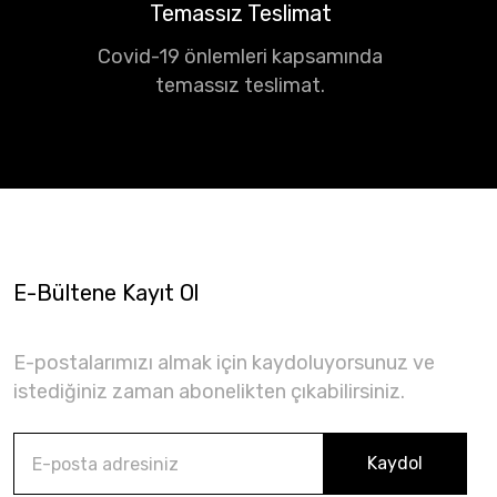
Temassız Teslimat
Covid-19 önlemleri kapsamında
temassız teslimat.
E-Bültene Kayıt Ol
E-postalarımızı almak için kaydoluyorsunuz ve
istediğiniz zaman abonelikten çıkabilirsiniz.
Kaydol