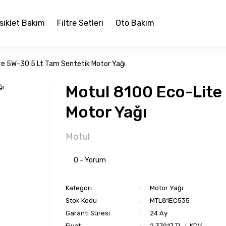
siklet Bakım
Filtre Setleri
Oto Bakım
te 5W-30 5 Lt Tam Sentetik Motor Yağı
Motul 8100 Eco-Lite
Motor Yağı
Motul
0 - Yorum
Kategori
Motor Yağı
Stok Kodu
MTL81EC535
Garanti Süresi
24 Ay
Fiyat
2.379,17 TL + KDV