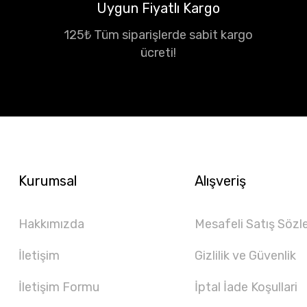
Uygun Fiyatlı Kargo
125₺ Tüm siparişlerde sabit kargo
ücreti!
Kurumsal
Alışveriş
Hakkımızda
Mesafeli Satış Sözl
İletişim
Gizlilik ve Güvenlik
İletişim Formu
İptal İade Koşullari