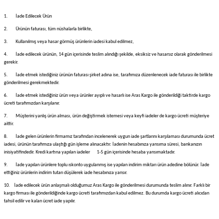
1.
İade Edilecek Ürün
2.
Ürünün faturası, tüm nüshalarla birlikte,
3.
Kullanılmış veya hasar görmüş ürünlerin iadesi kabul edilmez,
4.
İade edilecek ürünün, 14 gün içerisinde teslim alındığı şekilde, eksiksiz ve hasarsız olarak gönderilmesi
gerekir.
5.
İade etmek istediğiniz ürünün faturası şirket adına ise, tarafımıza düzenlenecek iade faturası ile birlikte
gönderilmesi gerekmektedir.
6.
İade etmek istediğiniz ürün veya ürünler ayıplı ve hasarlı ise Aras Kargo ile gönderildiği taktirde kargo
ücreti tarafımızdan karşılanır.
7.
Müşterini yanlış ürün alması, ürün değiştirmek istemesi veya keyfi iadeler de kargo ücreti müşteriye
aittir.
8.
İade gelen ürünlerin firmamız tarafından incelenerek uygun iade şartlarını karşılaması durumunda ücret
iadesi, ürünün tarafımıza ulaştığı gün işleme alınacaktır. İadenin hesabınıza yansıma süresi, bankanızın
inisiyatifindedir. Kredi kartına yapılan iadeler 1-5 gün içerisinde hesaba yansımaktadır.
9.
İade yapılan ürünlere toplu ıskonto uygulanmış ise yapılan indirim miktarı ürün adedine bölünür. İade
ettiğiniz ürünlerin indirim tutarı düşülerek iade hesabınıza yansır.
10.
İade edilecek ürün anlaşmalı olduğumuz Aras Kargo ile gönderilmesi durumunda teslim alınır. Farklı bir
kargo firması ile gönderildiğinde kargo ücreti tarafımızdan kabul edilmez. Bu durumda kargo ücreti alıcıdan
tahsil edilir ve kalan ücret iade yapılır.