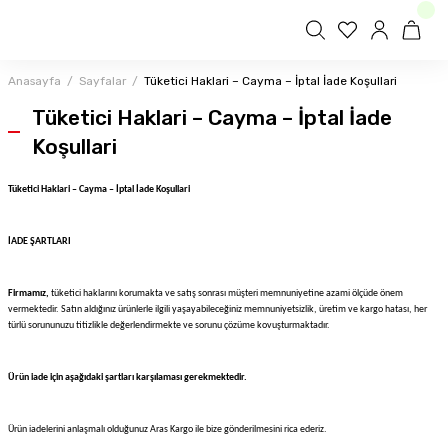
Anasayfa
Sayfalar
Tüketici Haklari – Cayma – İptal İade Koşullari
Tüketici Haklari – Cayma – İptal İade
Koşullari
Tüketici Haklari – Cayma – İptal İade Koşullari
İADE ŞARTLARI
Firmamız,
tüketici haklarını korumakta ve satış sonrası müşteri memnuniyetine azami ölçüde önem
vermektedir. Satın aldığınız ürünlerle ilgili yaşayabileceğiniz memnuniyetsizlik, üretim ve kargo hatası, her
türlü sorununuzu titizlikle değerlendirmekte ve sorunu çözüme kovuşturmaktadır.
Ürün iade için aşağıdaki şartları karşılaması gerekmektedir.
Ürün iadelerini anlaşmalı olduğunuz Aras Kargo ile bize gönderilmesini rica ederiz.