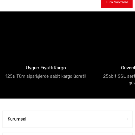
Tüm Sayfalar
Uygun Fiyatlı Kargo
Güvenli
125₺ Tüm siparişlerde sabit kargo ücreti!
256bit SSL sertif
gü
Kurumsal