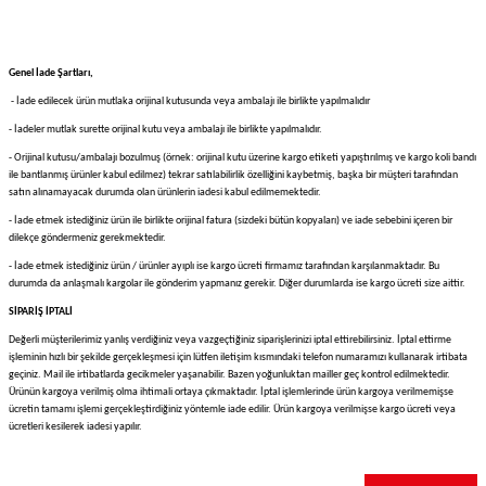
Genel İade Şartları,
- İade edilecek ürün mutlaka orijinal kutusunda veya ambalajı ile birlikte yapılmalıdır
- İadeler mutlak surette orijinal kutu veya ambalajı ile birlikte yapılmalıdır.
- Orijinal kutusu/ambalajı bozulmuş (örnek: orijinal kutu üzerine kargo etiketi yapıştırılmış ve kargo koli bandı
ile bantlanmış ürünler kabul edilmez) tekrar satılabilirlik özelliğini kaybetmiş, başka bir müşteri tarafından
satın alınamayacak durumda olan ürünlerin iadesi kabul edilmemektedir.
- İade etmek istediğiniz ürün ile birlikte orijinal fatura (sizdeki bütün kopyaları) ve iade sebebini içeren bir
dilekçe göndermeniz gerekmektedir.
- İade etmek istediğiniz ürün / ürünler ayıplı ise kargo ücreti firmamız tarafından karşılanmaktadır. Bu
durumda da anlaşmalı kargolar ile gönderim yapmanız gerekir. Diğer durumlarda ise kargo ücreti size aittir.
SİPARİŞ İPTALİ
Değerli müşterilerimiz yanlış verdiğiniz veya vazgeçtiğiniz siparişlerinizi iptal ettirebilirsiniz. İptal ettirme
işleminin hızlı bir şekilde gerçekleşmesi için lütfen iletişim kısmındaki telefon numaramızı kullanarak irtibata
geçiniz. Mail ile irtibatlarda gecikmeler yaşanabilir. Bazen yoğunluktan mailler geç kontrol edilmektedir.
Ürünün kargoya verilmiş olma ihtimali ortaya çıkmaktadır. İptal işlemlerinde ürün kargoya verilmemişse
ücretin tamamı işlemi gerçekleştirdiğiniz yöntemle iade edilir. Ürün kargoya verilmişse kargo ücreti veya
ücretleri kesilerek iadesi yapılır.