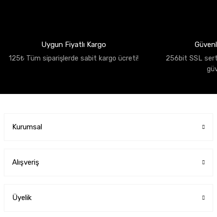
Uygun Fiyatlı Kargo
Güvenli
125₺ Tüm siparişlerde sabit kargo ücreti!
256bit SSL sertif
gü
Kurumsal
Alışveriş
Üyelik