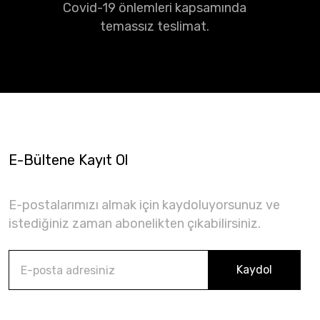
Covid-19 önlemleri kapsamında
temassız teslimat.
E-Bültene Kayıt Ol
E-postalarımızı almak için kaydoluyorsunuz ve
istediğiniz zaman abonelikten çıkabilirsiniz.
Kaydol