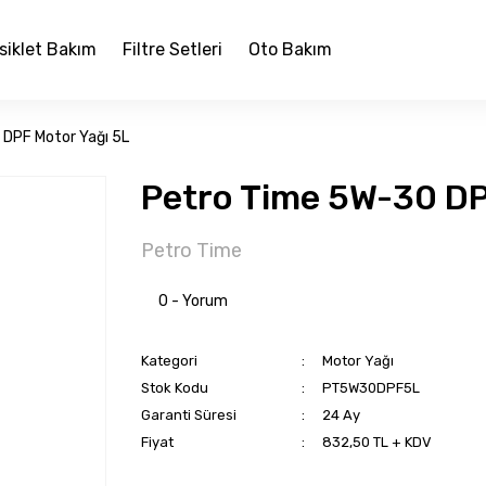
siklet Bakım
Filtre Setleri
Oto Bakım
DPF Motor Yağı 5L
Petro Time 5W-30 DP
Petro Time
0 - Yorum
Kategori
Motor Yağı
Stok Kodu
PT5W30DPF5L
Garanti Süresi
24 Ay
Fiyat
832,50 TL + KDV