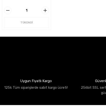
TÜKENDİ
Uygun Fiyatlı Kargo
Güvenli
125₺ Tüm siparişlerde sabit kargo ücreti!
256bit SSL sertif
gü