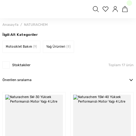
Anasayfa
NATURACHEM
İlgili Alt Kategoriler
Motosiklet Bakım
(9)
Yağ Ürünleri
(8)
Stoktakiler
Toplam 17 ürün