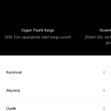
Uygun Fiyatlı Kargo
Güvenli
125₺ Tüm siparişlerde sabit kargo ücreti!
256bit SSL sertif
gü
Kurumsal
Alışveriş
Üyelik