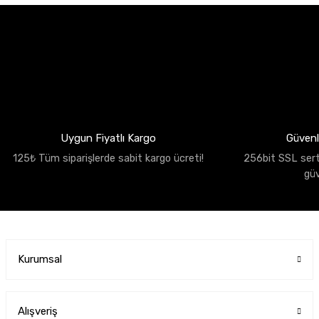
Uygun Fiyatlı Kargo
Güvenli
125₺ Tüm siparişlerde sabit kargo ücreti!
256bit SSL sertif
gü
Kurumsal
Alışveriş