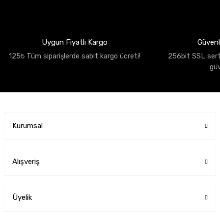
Uygun Fiyatlı Kargo
Güvenli
125₺ Tüm siparişlerde sabit kargo ücreti!
256bit SSL sertif
gü
Kurumsal
Alışveriş
Üyelik