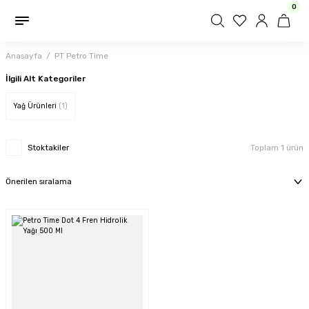
0
Geri Dön
i
Anasayfa
PT Petro Time
İlgili Alt Kategoriler
 Yağı
Yağ Ürünleri
(1)
Stoktakiler
Toplam 1 ürün
ransiyel Yağı