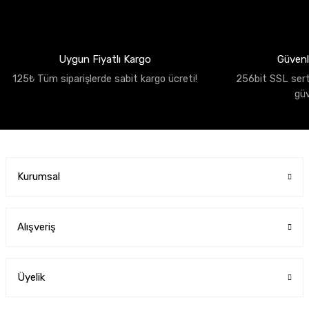
Uygun Fiyatlı Kargo
Güvenli
125₺ Tüm siparişlerde sabit kargo ücreti!
256bit SSL sertif
gü
Kurumsal
Alışveriş
Üyelik