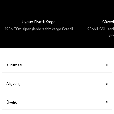
Uygun Fiyatlı Kargo
Güvenli
125₺ Tüm siparişlerde sabit kargo ücreti!
256bit SSL sertif
gü
Kurumsal
Alışveriş
Üyelik