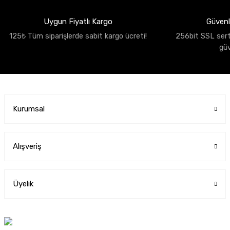
Uygun Fiyatlı Kargo
Güvenli
125₺ Tüm siparişlerde sabit kargo ücreti!
256bit SSL sertif
gü
Kurumsal
Alışveriş
Üyelik