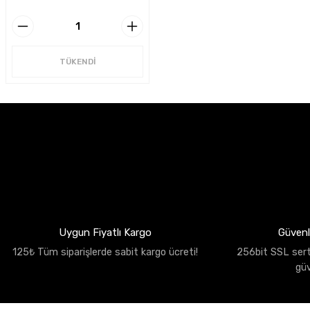
TÜKENDİ
Uygun Fiyatlı Kargo
Güvenli
125₺ Tüm siparişlerde sabit kargo ücreti!
256bit SSL sertif
gü