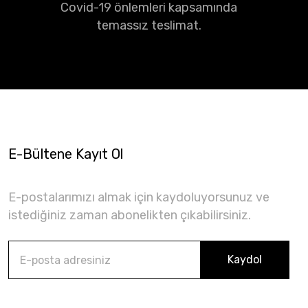
Covid-19 önlemleri kapsamında
temassız teslimat.
E-Bültene Kayıt Ol
E-postalarımızı almak için kaydoluyorsunuz ve
istediğiniz zaman abonelikten çıkabilirsiniz.
Kaydol