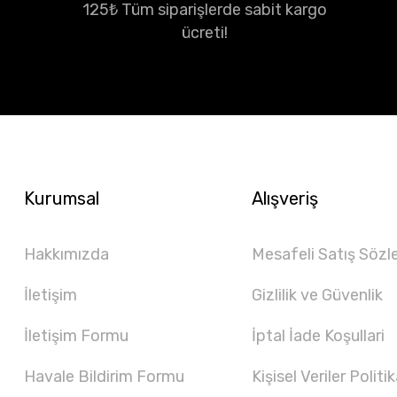
125₺ Tüm siparişlerde sabit kargo
ücreti!
Kurumsal
Alışveriş
Hakkımızda
Mesafeli Satış Sözl
İletişim
Gizlilik ve Güvenlik
İletişim Formu
İptal İade Koşullari
Havale Bildirim Formu
Kişisel Veriler Politik