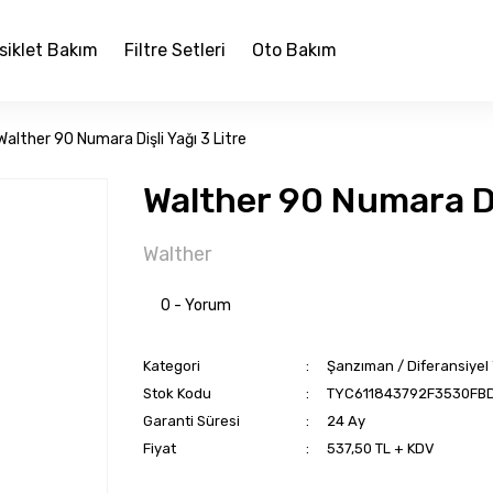
siklet Bakım
Filtre Setleri
Oto Bakım
Walther 90 Numara Dişli Yağı 3 Litre
Walther 90 Numara Diş
Walther
0 - Yorum
Kategori
Şanzıman / Diferansiyel
Stok Kodu
TYC611843792F3530FB
Garanti Süresi
24 Ay
Fiyat
537,50 TL + KDV