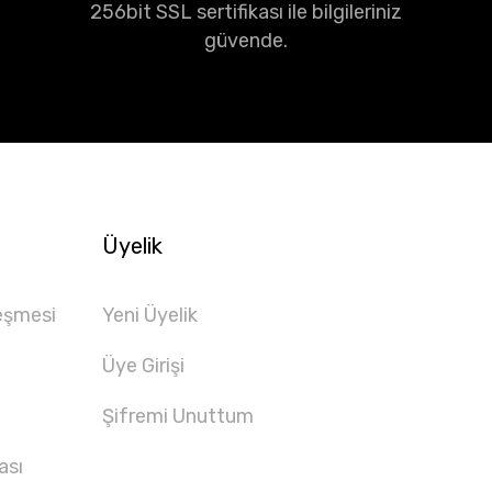
256bit SSL sertifikası ile bilgileriniz
güvende.
Üyelik
eşmesi
Yeni Üyelik
Üye Girişi
Şifremi Unuttum
ası