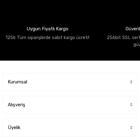
Uygun Fiyatlı Kargo
Güvenli
125₺ Tüm siparişlerde sabit kargo ücreti!
256bit SSL sertif
gü
Kurumsal
Alışveriş
Üyelik