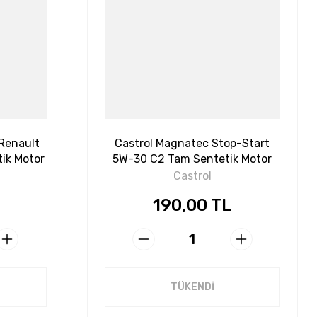
Renault
Castrol Magnatec Stop-Start
tik Motor
5W-30 C2 Tam Sentetik Motor
Yağı 1 L
Castrol
190,00 TL
TÜKENDİ