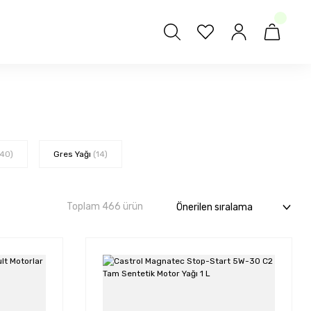
(40)
Gres Yağı
(14)
Toplam 466 ürün