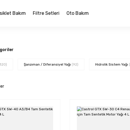
siklet Bakım
Filtre Setleri
Oto Bakım
egoriler
320)
Şanzıman / Diferansiyel Yağı
(92)
Hidrolik Sistem Yağı
ler