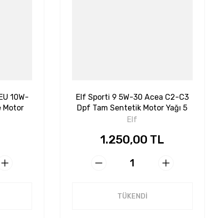
 EU 10W-
Elf Sporti 9 5W-30 Acea C2-C3
e Motor
Dpf Tam Sentetik Motor Yağı 5
Litre
Elf
1.250,00 TL
TÜKENDİ