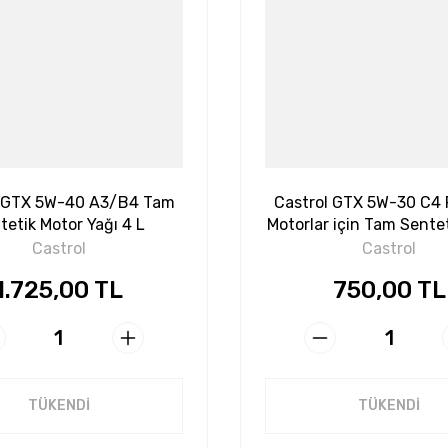
l GTX 5W-40 A3/B4 Tam
Castrol GTX 5W-30 C4 
tetik Motor Yağı 4 L
Motorlar için Tam Sente
Yağı 4 L
Castrol
Castrol
1.725,00 TL
750,00 TL
TÜKENDİ
TÜKENDİ