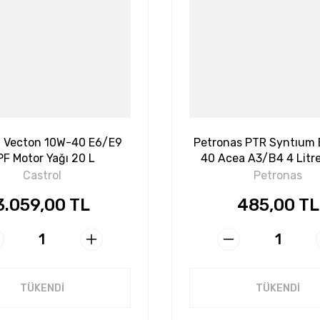
l Vecton 10W-40 E6/E9
Petronas PTR Syntıum
F Motor Yağı 20 L
40 Acea A3/B4 4 Litr
Yağı
Castrol
Petronas
3.059,00 TL
485,00 TL
TÜKENDİ
TÜKENDİ