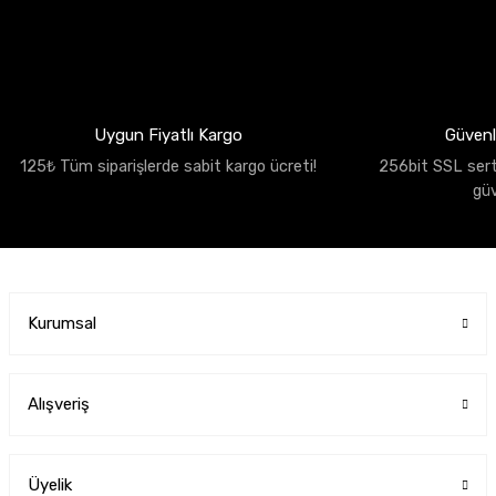
Uygun Fiyatlı Kargo
Güvenli
125₺ Tüm siparişlerde sabit kargo ücreti!
256bit SSL sertif
gü
Kurumsal
Alışveriş
Üyelik