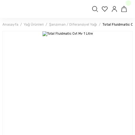
Anasayfa
Yağ Ürünleri
Şanzıman / Diferansiyel Yağı
Total Fluidmatic Cv