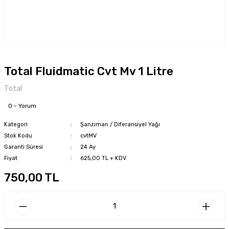
Total Fluidmatic Cvt Mv 1 Litre
Total
0 - Yorum
Kategori
Şanzıman / Diferansiyel Yağı
Stok Kodu
cvtMV
Garanti Süresi
24 Ay
Fiyat
625,00 TL + KDV
750,00 TL