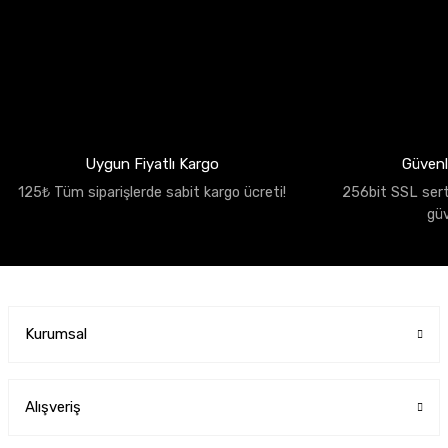
Uygun Fiyatlı Kargo
Güvenli
125₺ Tüm siparişlerde sabit kargo ücreti!
256bit SSL sertif
gü
Kurumsal
Alışveriş