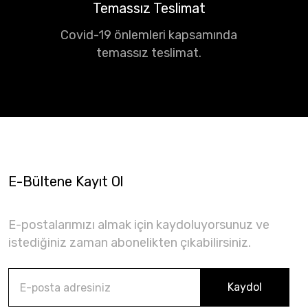
Temassız Teslimat
Covid-19 önlemleri kapsamında
temassız teslimat.
E-Bültene Kayıt Ol
E-postalarımızı almak için kaydoluyorsunuz ve
istediğiniz zaman abonelikten çıkabilirsiniz.
Kaydol