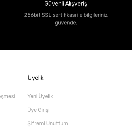
Güvenli Alışveriş
256bit SSL sertifikası ile bilgileriniz
güvende.
Üyelik
eşmesi
Yeni Üyelik
Üye Girişi
Şifremi Unuttum