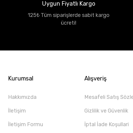
Uygun Fiyatlı Kargo
125₺ Tüm siparişlerde sabit kargo
ücreti!
Kurumsal
Alışveriş
Hakkımızda
Mesafeli Satış Sözl
İletişim
Gizlilik ve Güvenlik
İletişim Formu
İptal İade Koşullari