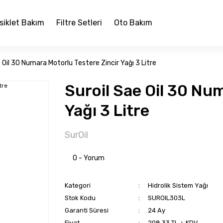
siklet Bakım
Filtre Setleri
Oto Bakım
 Oil 30 Numara Motorlu Testere Zincir Yağı 3 Litre
Suroil Sae Oil 30 Nu
Yağı 3 Litre
SurOil
0 - Yorum
Kategori
Hidrolik Sistem Yağı
Stok Kodu
SUROIL303L
Garanti Süresi
24 Ay
Fiyat
208,33 TL + KDV