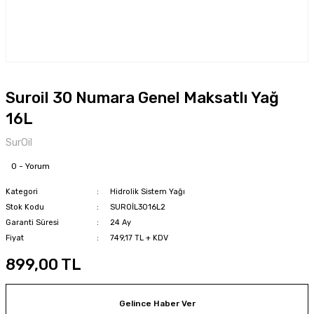
Suroil 30 Numara Genel Maksatlı Yağ
16L
SurOil
0 - Yorum
Kategori
Hidrolik Sistem Yağı
Stok Kodu
SUROİL3016L2
Garanti Süresi
24 Ay
Fiyat
749,17 TL + KDV
899,00 TL
Gelince Haber Ver