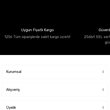
Uygun Fiyatlı Kargo
Güvenli
125₺ Tüm siparişlerde sabit kargo ücreti!
256bit SSL sertif
gü
Kurumsal
Alışveriş
Üyelik