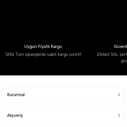
Uygun Fiyatlı Kargo
Güvenli
125₺ Tüm siparişlerde sabit kargo ücreti!
256bit SSL sertif
gü
Kurumsal
Alışveriş