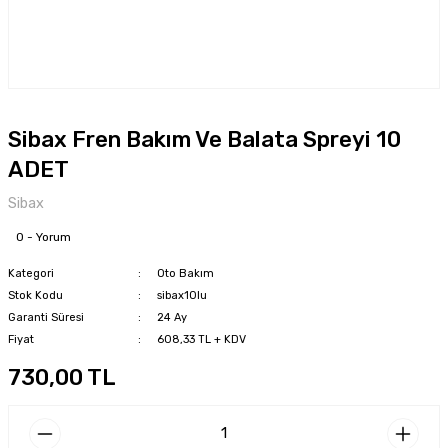
Sibax Fren Bakım Ve Balata Spreyi 10
ADET
Sibax
0 - Yorum
Kategori
Oto Bakım
Stok Kodu
sibax10lu
Garanti Süresi
24 Ay
Fiyat
608,33 TL + KDV
730,00 TL