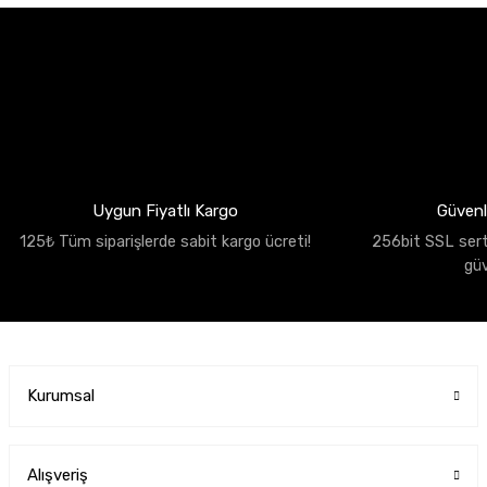
Uygun Fiyatlı Kargo
Güvenli
125₺ Tüm siparişlerde sabit kargo ücreti!
256bit SSL sertif
gü
Kurumsal
Alışveriş