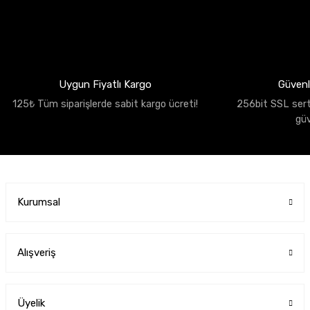
Uygun Fiyatlı Kargo
Güvenli
125₺ Tüm siparişlerde sabit kargo ücreti!
256bit SSL sertif
gü
Kurumsal
Alışveriş
Üyelik