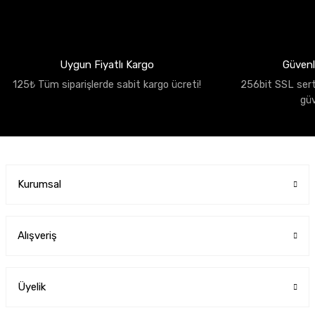
Uygun Fiyatlı Kargo
Güvenli
125₺ Tüm siparişlerde sabit kargo ücreti!
256bit SSL sertif
gü
Kurumsal
Alışveriş
Üyelik