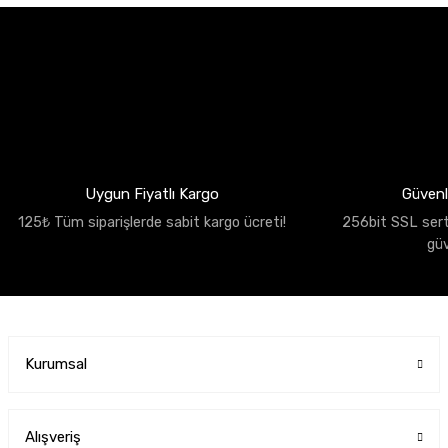
Uygun Fiyatlı Kargo
Güvenli
125₺ Tüm siparişlerde sabit kargo ücreti!
256bit SSL sertif
gü
Kurumsal
Alışveriş