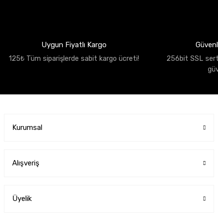
Uygun Fiyatlı Kargo
Güvenli
125₺ Tüm siparişlerde sabit kargo ücreti!
256bit SSL sertif
gü
Kurumsal
Alışveriş
Üyelik