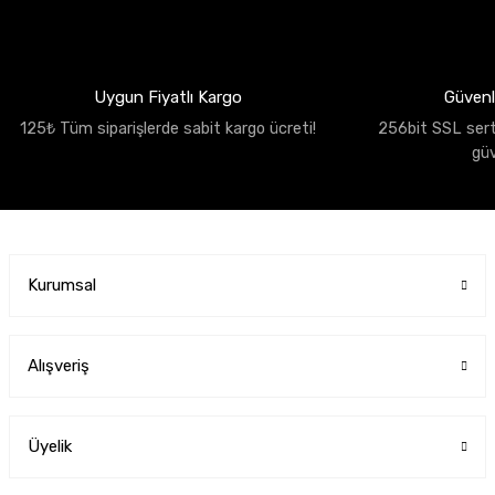
Uygun Fiyatlı Kargo
Güvenli
125₺ Tüm siparişlerde sabit kargo ücreti!
256bit SSL sertif
gü
Kurumsal
Alışveriş
Üyelik