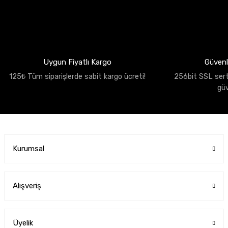
Uygun Fiyatlı Kargo
Güvenli
125₺ Tüm siparişlerde sabit kargo ücreti!
256bit SSL sertif
gü
Kurumsal
Alışveriş
Üyelik