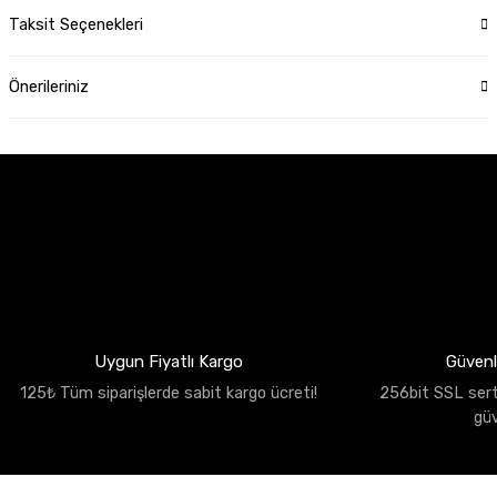
Taksit Seçenekleri
Önerileriniz
Uygun Fiyatlı Kargo
Güvenli
125₺ Tüm siparişlerde sabit kargo ücreti!
256bit SSL sertif
gü