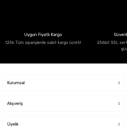
Uygun Fiyatlı Kargo
Güvenli
125₺ Tüm siparişlerde sabit kargo ücreti!
256bit SSL sertif
gü
Kurumsal
Alışveriş
Üyelik