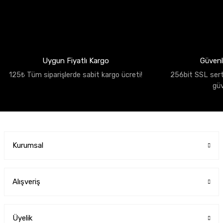
Uygun Fiyatlı Kargo
Güvenli
125₺ Tüm siparişlerde sabit kargo ücreti!
256bit SSL sertif
gü
Kurumsal
Alışveriş
Üyelik