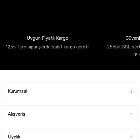
Uygun Fiyatlı Kargo
Güvenli
125₺ Tüm siparişlerde sabit kargo ücreti!
256bit SSL sertif
gü
Kurumsal
Alışveriş
Üyelik