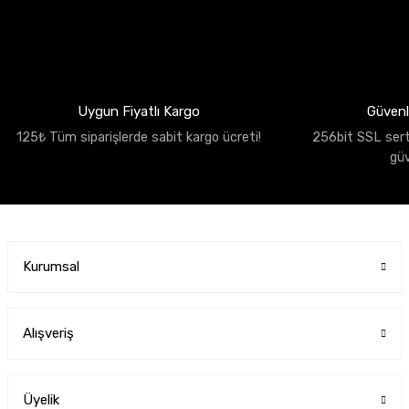
Uygun Fiyatlı Kargo
Güvenli
125₺ Tüm siparişlerde sabit kargo ücreti!
256bit SSL sertif
gü
Kurumsal
Alışveriş
Üyelik