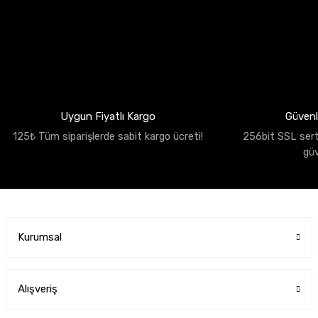
Uygun Fiyatlı Kargo
Güvenli
125₺ Tüm siparişlerde sabit kargo ücreti!
256bit SSL sertif
gü
Kurumsal
Alışveriş