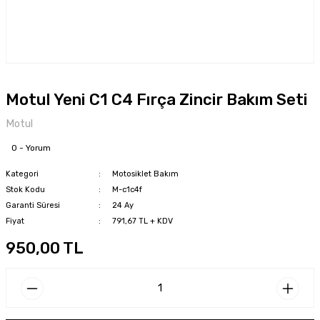
Motul Yeni C1 C4 Fırça Zincir Bakım Seti
Motul
0 - Yorum
Kategori
Motosiklet Bakım
Stok Kodu
M-c1c4f
Garanti Süresi
24 Ay
Fiyat
791,67 TL + KDV
950,00 TL