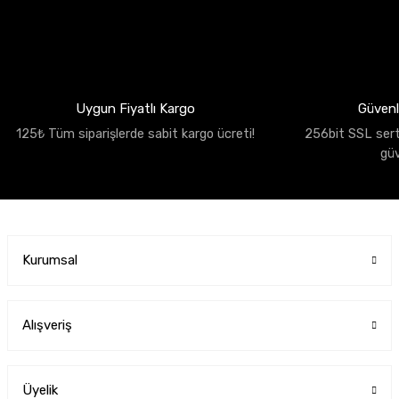
Uygun Fiyatlı Kargo
Güvenli
125₺ Tüm siparişlerde sabit kargo ücreti!
256bit SSL sertif
gü
Kurumsal
Alışveriş
Üyelik