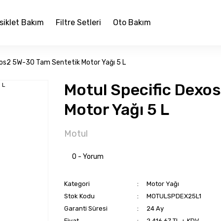
siklet Bakım
Filtre Setleri
Oto Bakım
xos2 5W-30 Tam Sentetik Motor Yağı 5 L
Motul Specific Dexo
Motor Yağı 5 L
Motul
0 - Yorum
Kategori
Motor Yağı
Stok Kodu
MOTULSPDEX25L1
Garanti Süresi
24 Ay
Fiyat
2.416,67 TL + KDV