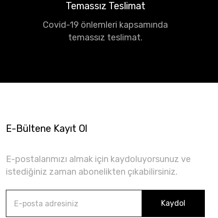
Temassız Teslimat
Covid-19 önlemleri kapsamında
temassız teslimat.
E-Bültene Kayıt Ol
E-postalarımızı almak için kaydoluyorsunuz ve
istediğiniz zaman abonelikten çıkabilirsiniz.
Kaydol