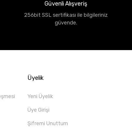
Güvenli Alışveriş
256bit SSL sertifikası ile bilgileriniz
güvende.
Üyelik
eşmesi
Yeni Üyelik
Üye Girişi
Şifremi Unuttum