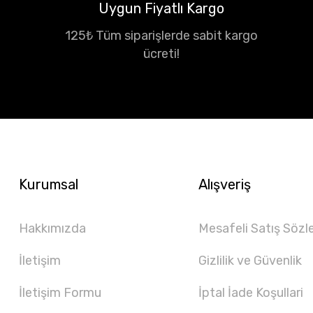
Uygun Fiyatlı Kargo
125₺ Tüm siparişlerde sabit kargo
ücreti!
Kurumsal
Alışveriş
Hakkımızda
Mesafeli Satış Sözl
İletişim
Gizlilik ve Güvenlik
İletişim Formu
İptal İade Koşullari