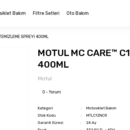
siklet Bakım
Filtre Setleri
Oto Bakım
 TEMİZLEME SPREYİ 400ML
MOTUL MC CARE™ C1
400ML
Motul
0 - Yorum
Kategori
Motosiklet Bakım
Stok Kodu
MTLC1ZNCR
Garanti Süresi
24 Ay
Fiyat
332,50 TL + KDV