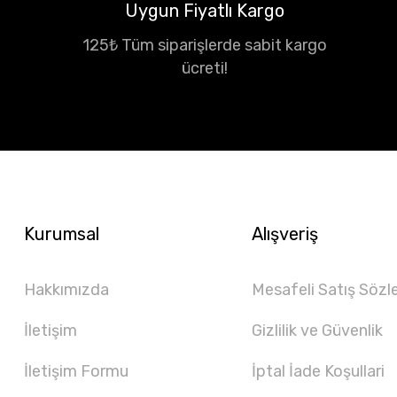
Uygun Fiyatlı Kargo
125₺ Tüm siparişlerde sabit kargo
ücreti!
Kurumsal
Alışveriş
Hakkımızda
Mesafeli Satış Sözl
İletişim
Gizlilik ve Güvenlik
İletişim Formu
İptal İade Koşullari