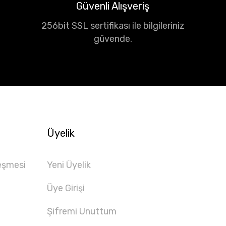
Güvenli Alışveriş
256bit SSL sertifikası ile bilgileriniz
güvende.
Üyelik
eşmesi
Yeni Üyelik
Üye Girişi
Şifremi Unuttum