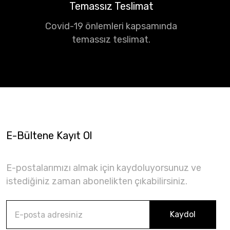
Temassız Teslimat
Covid-19 önlemleri kapsamında
temassız teslimat.
E-Bültene Kayıt Ol
E-postalarımızı almak için kaydoluyorsunuz ve
istediğiniz zaman abonelikten çıkabilirsiniz.
Kaydol