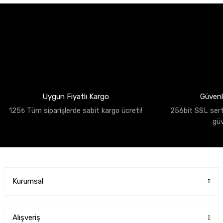
Uygun Fiyatlı Kargo
Güvenli
125₺ Tüm siparişlerde sabit kargo ücreti!
256bit SSL sertif
gü
Kurumsal
Alışveriş