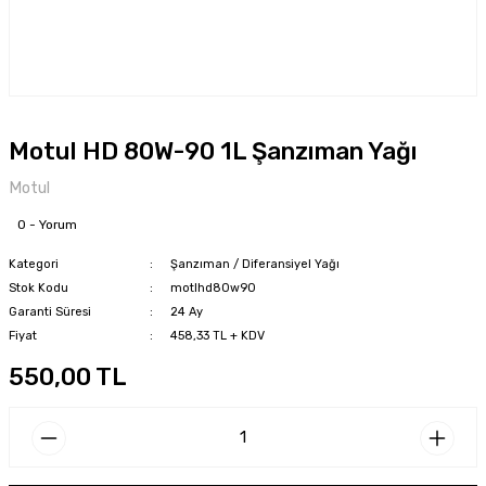
Motul HD 80W-90 1L Şanzıman Yağı
Motul
0 - Yorum
Kategori
Şanzıman / Diferansiyel Yağı
Stok Kodu
motlhd80w90
Garanti Süresi
24 Ay
Fiyat
458,33 TL + KDV
550,00 TL