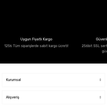
Uygun Fiyatlı Kargo
Güvenli
125₺ Tüm siparişlerde sabit kargo ücreti!
256bit SSL sertif
gü
Kurumsal
Alışveriş