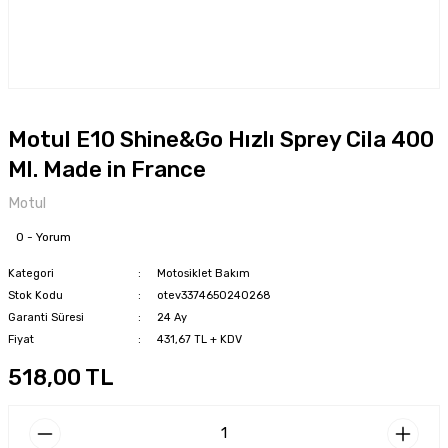
Motul E10 Shine&Go Hızlı Sprey Cila 400
Ml. Made in France
Motul
0 - Yorum
Kategori
Motosiklet Bakım
Stok Kodu
otev3374650240268
Garanti Süresi
24 Ay
Fiyat
431,67 TL + KDV
518,00 TL