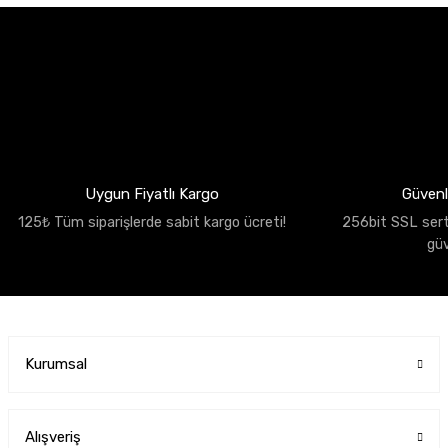
Uygun Fiyatlı Kargo
Güvenli
125₺ Tüm siparişlerde sabit kargo ücreti!
256bit SSL sertif
gü
Kurumsal
Alışveriş