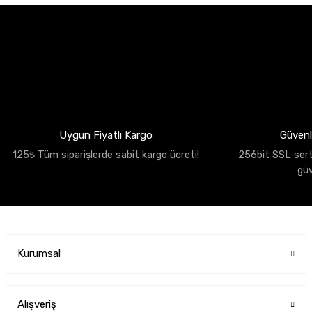
Uygun Fiyatlı Kargo
Güvenli
125₺ Tüm siparişlerde sabit kargo ücreti!
256bit SSL sertif
gü
Kurumsal
Alışveriş