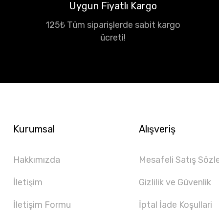
Uygun Fiyatlı Kargo
125₺ Tüm siparişlerde sabit kargo
ücreti!
Kurumsal
Alışveriş
Hakkımızda
Mesafeli Satış Sözl
İletişim
Gizlilik ve Güvenlik
İletişim Formu
İptal İade Koşullari