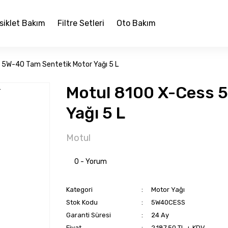
siklet Bakım
Filtre Setleri
Oto Bakım
 5W-40 Tam Sentetik Motor Yağı 5 L
Motul 8100 X-Cess 
Yağı 5 L
Motul
0 - Yorum
Kategori
Motor Yağı
Stok Kodu
5W40CESS
Garanti Süresi
24 Ay
Fiyat
2.187,50 TL + KDV