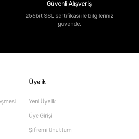
Güvenli Alışveriş
256bit SSL sertifikası ile bilgileriniz
güvende.
Üyelik
eşmesi
Yeni Üyelik
Üye Girişi
Şifremi Unuttum