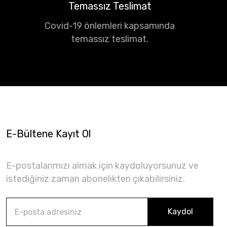
Temassız Teslimat
Covid-19 önlemleri kapsamında
temassız teslimat.
E-Bültene Kayıt Ol
E-postalarımızı almak için kaydoluyorsunuz ve
istediğiniz zaman abonelikten çıkabilirsiniz.
Kaydol