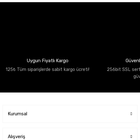
Uygun Fiyatlı Kargo
Güvenli
125₺ Tüm siparişlerde sabit kargo ücreti!
256bit SSL sertif
gü
Kurumsal
Alışveriş