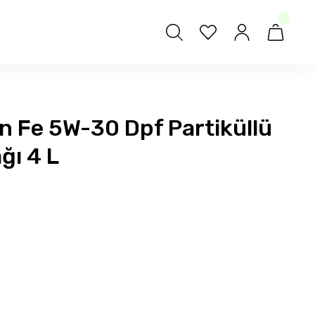
n Fe 5W-30 Dpf Partiküllü
ğı 4 L