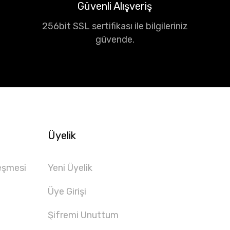
Güvenli Alışveriş
256bit SSL sertifikası ile bilgileriniz
güvende.
Üyelik
eşmesi
Yeni Üyelik
Üye Girişi
Şifremi Unuttum