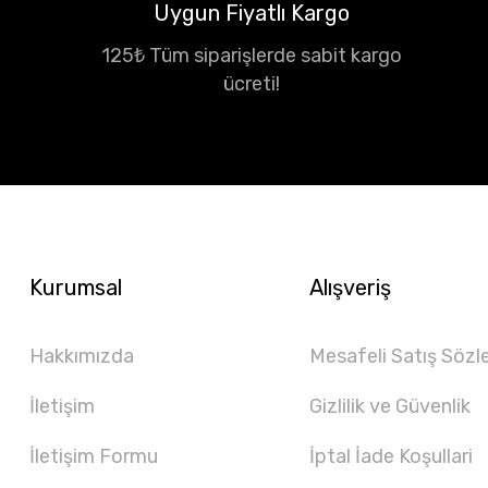
Uygun Fiyatlı Kargo
125₺ Tüm siparişlerde sabit kargo
ücreti!
Kurumsal
Alışveriş
Hakkımızda
Mesafeli Satış Sözl
İletişim
Gizlilik ve Güvenlik
İletişim Formu
İptal İade Koşullari