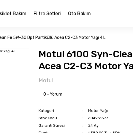
siklet Bakım
Filtre Setleri
Oto Bakım
ean Fe 5W-30 Dpf Partiküllü Acea C2-C3 Motor Yağı 4 L
Motul 6100 Syn-Clea
Acea C2-C3 Motor Ya
Motul
0 - Yorum
Kategori
Motor Yağı
Stok Kodu
604931577
Garanti Süresi
24 Ay
Fiyat
1.380,00 TL + KDV