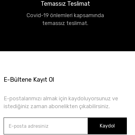
Temassız Teslimat
Covid-19 önlemleri kapsamında
temassız teslimat.
E-Bültene Kayıt Ol
E-postalarımızı almak için kaydoluyorsunuz ve
istediğiniz zaman abonelikten çıkabilirsiniz.
Kaydol