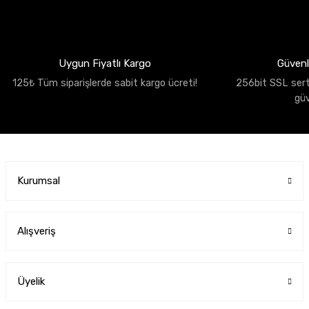
Uygun Fiyatlı Kargo
Güvenli
125₺ Tüm siparişlerde sabit kargo ücreti!
256bit SSL sertif
gü
Kurumsal
Alışveriş
Üyelik