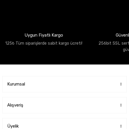
Uygun Fiyatlı Kargo
Güvenli
125₺ Tüm siparişlerde sabit kargo ücreti!
256bit SSL sertif
gü
Kurumsal
Alışveriş
Üyelik