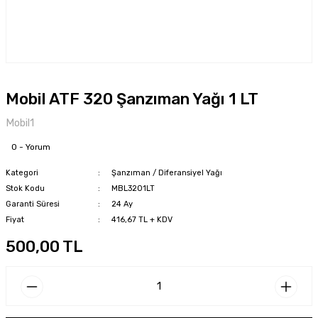
Mobil ATF 320 Şanzıman Yağı 1 LT
Mobil1
0 - Yorum
Kategori
Şanzıman / Diferansiyel Yağı
Stok Kodu
MBL3201LT
Garanti Süresi
24 Ay
Fiyat
416,67 TL + KDV
500,00 TL