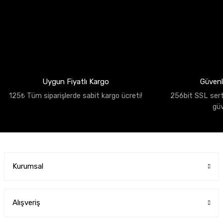
Uygun Fiyatlı Kargo
Güvenli
125₺ Tüm siparişlerde sabit kargo ücreti!
256bit SSL sertif
gü
Kurumsal
Alışveriş