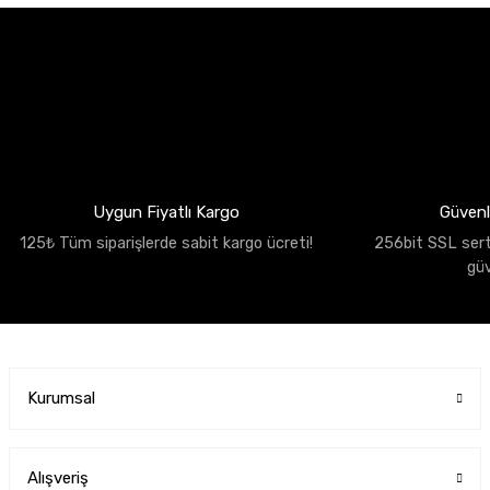
Uygun Fiyatlı Kargo
Güvenli
125₺ Tüm siparişlerde sabit kargo ücreti!
256bit SSL sertif
gü
Kurumsal
Alışveriş