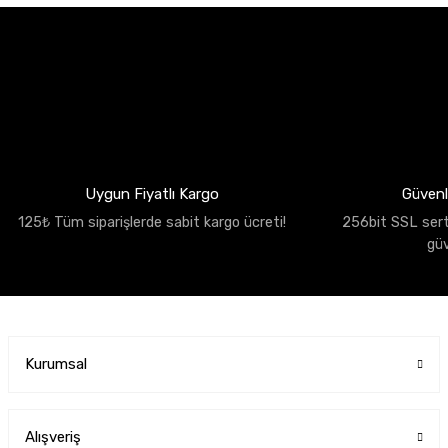
Uygun Fiyatlı Kargo
Güvenli
125₺ Tüm siparişlerde sabit kargo ücreti!
256bit SSL sertif
gü
Kurumsal
Alışveriş