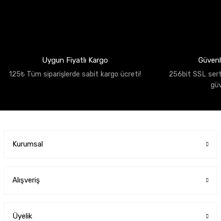
Uygun Fiyatlı Kargo
Güvenli
125₺ Tüm siparişlerde sabit kargo ücreti!
256bit SSL sertif
gü
Kurumsal
Alışveriş
Üyelik